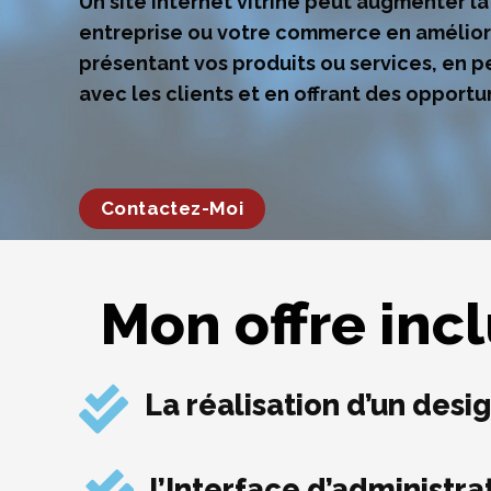
Un
site internet vitrine
peut augmenter la v
entreprise ou votre commerce en améliora
présentant vos produits ou services, en 
avec les clients et en offrant des opportu
Contactez-Moi
Mon offre incl
La réalisation d’un desi
l’Interface d’administra