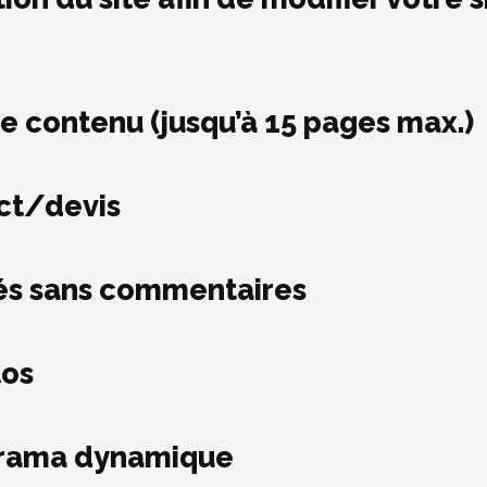
re contenu (jusqu’à 15 pages max.)
ct/devis
tés sans commentaires
tos
porama dynamique