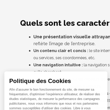
Quels sont les caractéri
Une présentation visuelle attraya
reflète l’image de l’entreprise.
Un contenu clair et concis :
le site inte
ou services, ses coordonnées, etc.
Une navigation intuitive :
la navigation su
qu’ils cherchent.
Une optimisation
pour les moteurs de rech
ligne et d’attirer de nouveaux visiteurs.
Une adaptabilité aux différents types
type d’écrans (ordinateurs, Mobiles, tablett
Des appels à l’action clairs
: le site inte